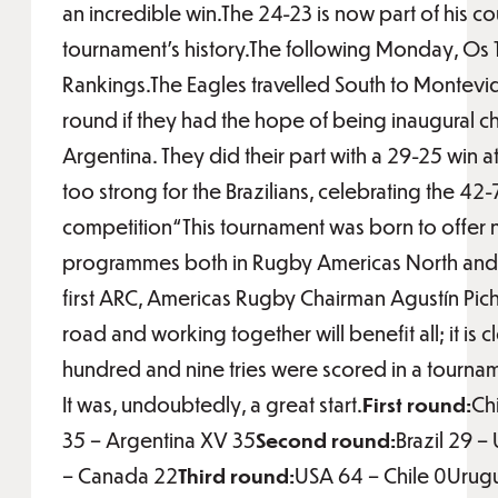
an incredible win.The 24-23 is now part of his c
tournament’s history.The following Monday, Os 
Rankings.The Eagles travelled South to Montevid
round if they had the hope of being inaugural c
Argentina. They did their part with a 29-25 win 
too strong for the Brazilians, celebrating the 
competition“This tournament was born to offer
programmes both in Rugby Americas North and S
first ARC, Americas Rugby Chairman Agustín Pic
road and working together will benefit all; it is 
hundred and nine tries were scored in a tourname
It was, undoubtedly, a great start.
First round:
Ch
35 – Argentina XV 35
Second round:
Brazil 29 
– Canada 22
Third round:
USA 64 – Chile 0Urugu