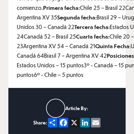
comienzo.
Primera fecha:
Chile 25 – Brasil 22C
Argentina XV 35
Segunda fecha:
Brasil 29 – Ur
Unidos 30 – Canadá 22
Tercera fecha:
Estados U
24Canadá 52 – Brasil 25
Cuarta fecha:
Chile 20 
23Argentina XV 54 – Canadá 21
Quinta Fecha:
U
Canadá 64Brasil 7 – Argentina XV 42
Posiciones 
Estados Unidos – 15 puntos3º - Canadá – 15 punt
puntos6º - Chile – 5 puntos
Article By:
Share
Facebook
X
LinkedIn
Email
Share: