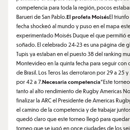
competencia para toda la región, pocos estaba
Barueri de San Pablo.
El profeta Moisés
El triunf
fecha shockeó al mundo y puso en el mapa este 
experimentado Moisés Duque el que permitió e
soñado. El celebrado 24-23 es una página de glor
Tupis ya estaban en el puesto 38 del ranking m
Montevideo en la quinta fecha para seguir co
de Brasil. Los Teros las derrotaron por 29 a 25 y 
por 42 a 7.
Necesaria competencia
“Este torne
tanto al alto rendimiento de Rugby Americas 
finalizar la ARC el Presidente de Americas Rug
el camino de la competencia y de trabajar juntos
quedó claro que este torneo llegó para quedars
torneo que se jugó en once ciudades de los seis